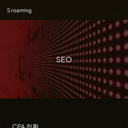
콘
S roaming
텐
츠
로
건
너
뛰
SEO
기
CPA 전환