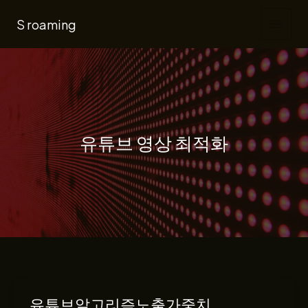
콘
S roaming
텐
츠
로
건
너
뛰
유튜브 영상 최적화
기
유튜브알고리즘노출가중치