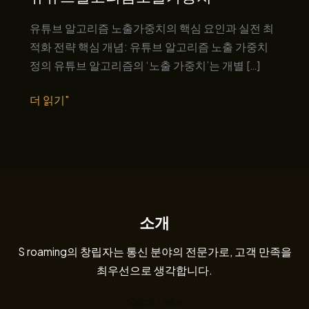
유튜브 알고리즘 노출가중치의 핵심 요인과 실전 최
적화 전략 핵심 개념: 유튜브 알고리즘 노출 가중치
정의 유튜브 알고리즘의 ‘노출 가중치’는 개별 […]
유
더 읽기"
튜
브
알
고
리
즘
소개
노
출
S roaming의 창립자는 통신 분야의 전문가로, 고객 만족을
가
최우선으로 생각합니다.
중
Quick Links
치