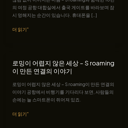
의 여정 공항 대합실에서 출국 게이트를 바라보며 잠
시 멍해지는 순간이 있습니다. 휴대폰을 […]
끊
더 읽기"
김
없
이
이
로밍이 어렵지 않은 세상 – S roaming
어
이 만든 연결의 이야기
지
는
로밍이 어렵지 않은 세상 – S roaming이 만든 연결의
마
이야기 공항에서 비행기를 기다리다 보면, 사람들의
음
손에는 늘 스마트폰이 쥐어져 있죠.
–
로
더 읽기"
S
밍
roaming