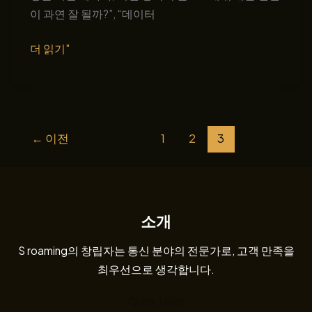
이
이 과연 잘 될까?”, “데이터
야
기
전
더 읽기"
세
계
어
디
←
이전
1
2
3
서
든
끊
김
없
소개
는
S roaming의 창립자는 통신 분야의 전문가로, 고객 만족을
연
최우선으로 생각합니다.
결,
S
Quick Links
roaming