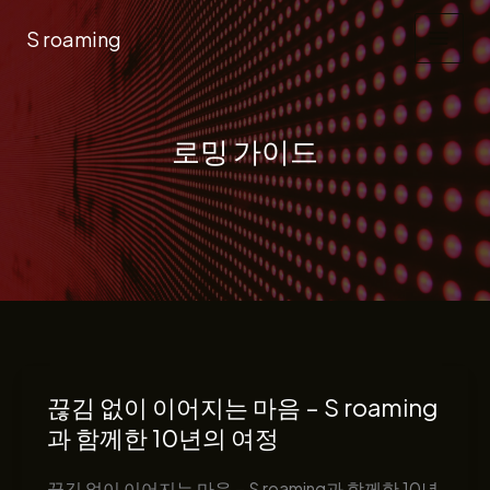
콘
S roaming
텐
츠
로
건
로밍 가이드
너
뛰
기
끊김 없이 이어지는 마음 – S roaming
과 함께한 10년의 여정
끊김 없이 이어지는 마음 – S roaming과 함께한 10년