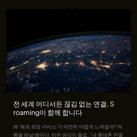
이
과
어
함
렵
께
지
한
않
10
은
년
세
의
상
여
–
정
S
roaming
이
만
전 세계 어디서든 끊김 없는 연결, S
든
roaming이 함께 합니다
연
결
왜 ‘해외 로밍 서비스’가 여전히 어렵게 느껴질까? 여
의
행을 떠날 때마다, 이런 생각이 들죠. “내 휴대폰 연결